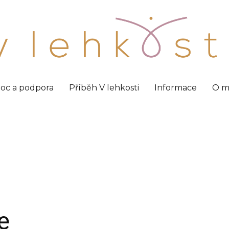
oc a podpora
Příběh V lehkosti
Informace
O m
e