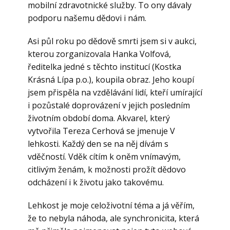
mobilní zdravotnické služby. To ony dávaly
podporu našemu dědovi i nám.
Asi půl roku po dědově smrti jsem si v aukci,
kterou zorganizovala Hanka Volfová,
ředitelka jedné s těchto institucí (Kostka
Krásná Lípa p.o.), koupila obraz. Jeho koupí
jsem přispěla na vzdělávání lidí, kteří umírající
i pozůstalé doprovázení v jejich posledním
životním období doma. Akvarel, který
vytvořila Tereza Cerhová se jmenuje V
lehkosti. Každý den se na něj dívám s
vděčností. Vděk cítím k oněm vnímavým,
citlivým ženám, k možnosti prožít dědovo
odcházení i k životu jako takovému.
Lehkost je moje celoživotní téma a já věřím,
že to nebyla náhoda, ale synchronicita, která